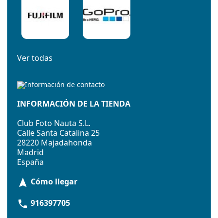
Ver todas
INFORMACIÓN DE LA TIENDA
Club Foto Nauta S.L.
Calle Santa Catalina 25
28220 Majadahonda
Madrid
España
Cómo llegar
navigation
916397705
phone