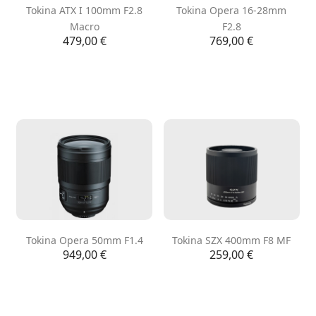
Tokina ATX I 100mm F2.8
Tokina Opera 16-28mm
Macro
F2.8
Precio
Precio
479,00 €
769,00 €
Tokina Opera 50mm F1.4
Tokina SZX 400mm F8 MF
Precio
Precio
949,00 €
259,00 €