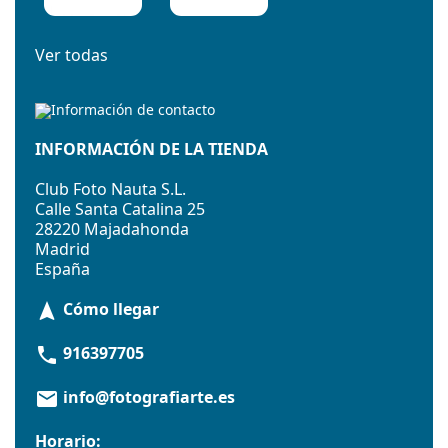
Ver todas
INFORMACIÓN DE LA TIENDA
Club Foto Nauta S.L.
Calle Santa Catalina 25
28220 Majadahonda
Madrid
España
Cómo llegar
navigation
916397705
phone
info@fotografiarte.es
email
Horario: