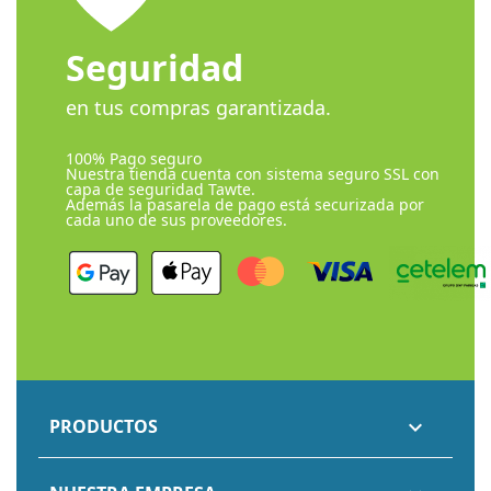
Seguridad
en tus compras garantizada.
100% Pago seguro
Nuestra tienda cuenta con sistema seguro SSL con
capa de seguridad Tawte.
Además la pasarela de pago está securizada por
cada uno de sus proveedores.
PRODUCTOS
