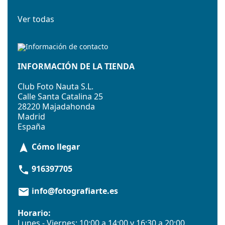
Ver todas
INFORMACIÓN DE LA TIENDA
Club Foto Nauta S.L.
Calle Santa Catalina 25
28220 Majadahonda
Madrid
España
Cómo llegar
navigation
916397705
phone
info@fotografiarte.es
email
Horario:
Lunes - Viernes: 10:00 a 14:00 y 16:30 a 20:00