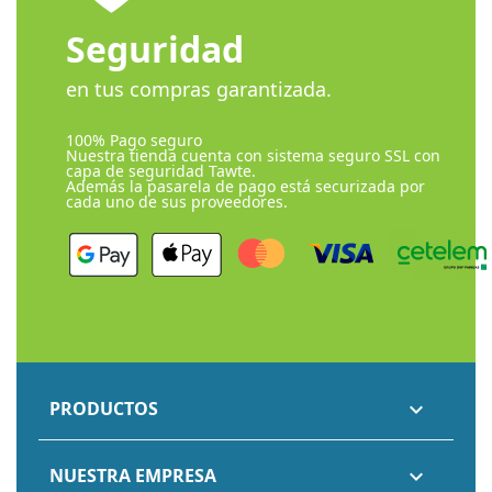
Seguridad
en tus compras garantizada.
100% Pago seguro
Nuestra tienda cuenta con sistema seguro SSL con
capa de seguridad Tawte.
Además la pasarela de pago está securizada por
cada uno de sus proveedores.
PRODUCTOS

NUESTRA EMPRESA
