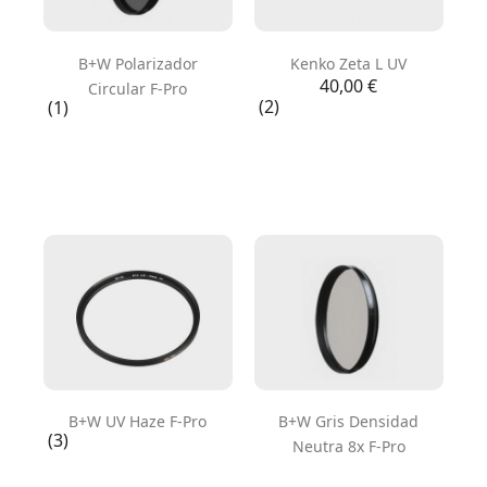
B+W Polarizador
Kenko Zeta L UV
Precio
40,00 €
Circular F-Pro
(2)
(1)
B+W UV Haze F-Pro
B+W Gris Densidad
(3)
Neutra 8x F-Pro