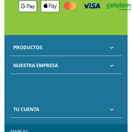
PRODUCTOS

NUESTRA EMPRESA

TU CUENTA

MARCAS