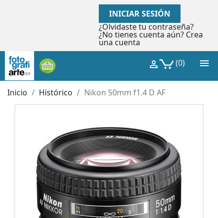
INICIAR SESIÓN
¿Olvidaste tu contraseña?
¿No tienes cuenta aún? Crea
una cuenta

(0)

Inicio
Histórico
Nikon 50mm f1.4 D AF