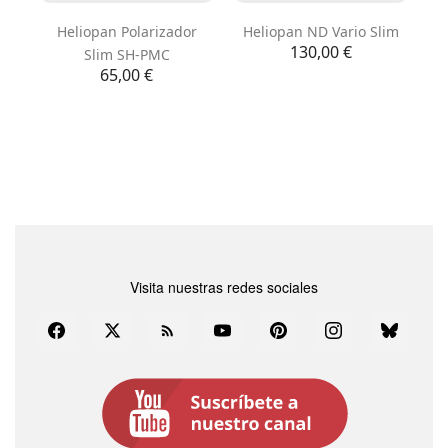
Heliopan Polarizador
Heliopan ND Vario Slim
Precio
130,00 €
Slim SH-PMC
Precio
65,00 €
Visita nuestras redes sociales
Facebook
Twitter
Rss
YouTube
Pinterest
Instagram
Bluesky