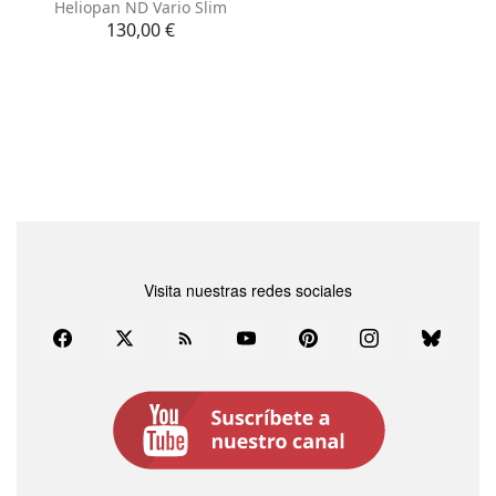
Heliopan ND Vario Slim
Precio
130,00 €
Visita nuestras redes sociales
Facebook
Twitter
Rss
YouTube
Pinterest
Instagram
Bluesky