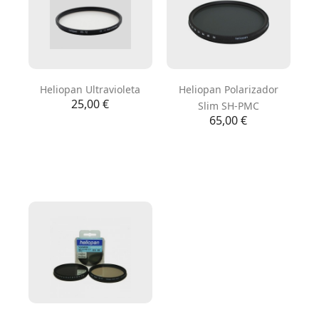
Heliopan Ultravioleta
Heliopan Polarizador
Precio
25,00 €
Slim SH-PMC
Precio
65,00 €