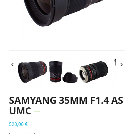


SAMYANG 35MM F1.4 AS
UMC
520,00 €