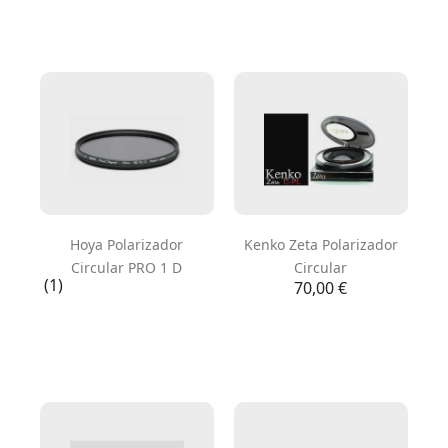
Hoya Polarizador
Kenko Zeta Polarizador
Circular PRO 1 D
Circular
(1)
Precio
70,00 €