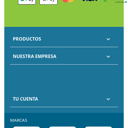
PRODUCTOS

NUESTRA EMPRESA

TU CUENTA

MARCAS