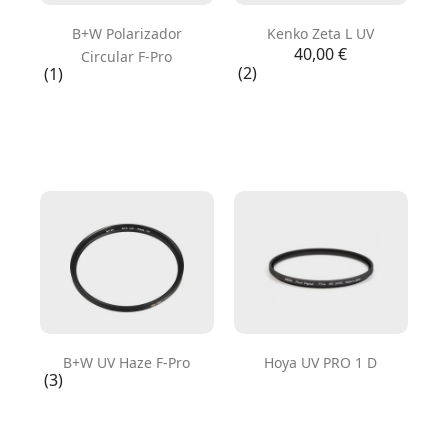
B+W Polarizador
Kenko Zeta L UV
Precio
40,00 €
Circular F-Pro
(2)
(1)
B+W UV Haze F-Pro
Hoya UV PRO 1 D
(3)