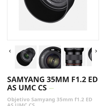


SAMYANG 35MM F1.2 ED
AS UMC CS
Objetivo Samyang 35mm f1.2 ED
AS UMC CS