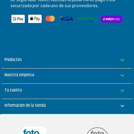
securizada por cada uno de sus proveedores.
Productos

Nuestra empresa

Tu cuenta

Información de la tienda
keyboard_arrow_down