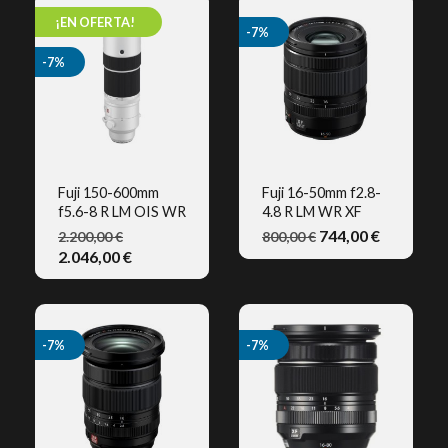
¡EN OFERTA!
-7%
-7%
Fuji 150-600mm
Fuji 16-50mm f2.8-
f5.6-8 R LM OIS WR
4.8 R LM WR XF
VISTA RÁPIDA
VISTA RÁPIDA
744,00 €
2.200,00 €
800,00 €
2.046,00 €
-7%
-7%