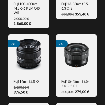
mejora Más este precio
Fuji 100-400mm
Fuji 13-33mm f3.5-
f4.5-5.6 R LM OIS
6.3 OIS
VISTA RÁPIDA
VISTA RÁPIDA
Toda la Info en :
Club Fotografinauta
WR
353,40 €
380,00 €
2.000,00 €
1.860,00 €
-7%
-7%
Fuji 14mm f2.8 XF
Fuji 15-45mm f3.5-
5.6 OIS PZ
1.050,00 €
VISTA RÁPIDA
VISTA RÁPIDA
279,00 €
976,50 €
300,00 €