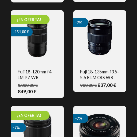
¡EN OFERTA!
-7%
-151,00 €
Fuji 18-120mm f4
Fuji 18-135mm f3.5-
LM PZ WR
5.6 R LM OIS WR
VISTA RÁPIDA
VISTA RÁPIDA
837,00 €
1.000,00 €
900,00 €
849,00 €
¡EN OFERTA!
-7%
-7%