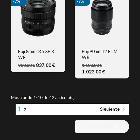
-7%
-7%
Fuji 8mm f3.5 XF R
Fuji 90mm f2 R LM
WR
WR
VISTA RÁPIDA
VISTA RÁPIDA
837,00 €
900,00 €
1.100,00 €
1.023,00 €
Mostrando 1-40 de 42 artículo(s)
1

Siguiente
2

Volver arriba