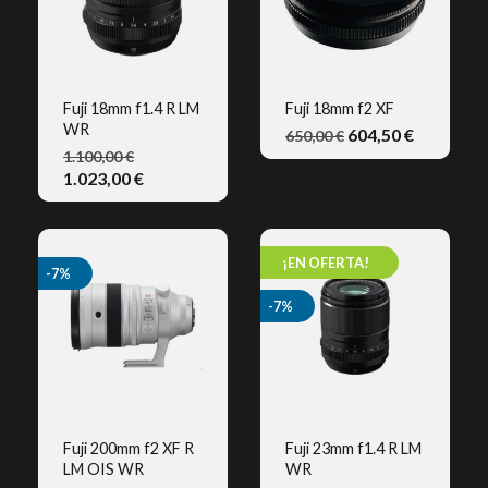
Fuji 18mm f1.4 R LM
Fuji 18mm f2 XF
WR
604,50 €
650,00 €
VISTA RÁPIDA
VISTA RÁPIDA
1.100,00 €
1.023,00 €
¡EN OFERTA!
-7%
-7%
Fuji 200mm f2 XF R
Fuji 23mm f1.4 R LM
LM OIS WR
WR
VISTA RÁPIDA
VISTA RÁPIDA