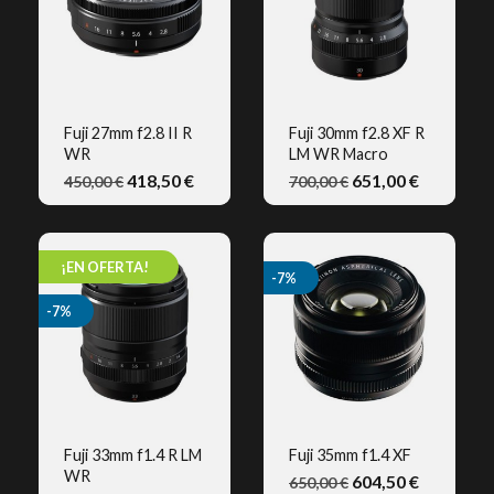
Fuji 27mm f2.8 II R
Fuji 30mm f2.8 XF R
WR
LM WR Macro
VISTA RÁPIDA
VISTA RÁPIDA
418,50 €
651,00 €
450,00 €
700,00 €
¡EN OFERTA!
-7%
-7%
Fuji 33mm f1.4 R LM
Fuji 35mm f1.4 XF
WR
604,50 €
650,00 €
VISTA RÁPIDA
VISTA RÁPIDA