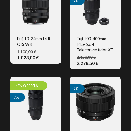
de sus objetivos. Con lo que complementamos el
-7%
triángulo mágico de la calidad de la Fotografia
Digital
Fuji 10-24mm f4 R
Fuji 100-400mm
OIS WR
f4.5-5.6 +
VISTA RÁPIDA
VISTA RÁPIDA
Teleconvertidor XF
1.100,00 €
1.023,00 €
2.450,00 €
2.278,50 €
¡EN OFERTA!
-7%
-7%
Busca los que tengan este símbolo y Regístrate Y