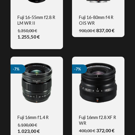
Fuji 16-55mm f2.8 R
Fuji 16-80mm f4 R
LM WR II
OIS WR
VISTA RÁPIDA
VISTA RÁPIDA
837,00 €
1.350,00 €
900,00 €
1.255,50 €
(2)
-7%
-7%
Fuji 16mm f1.4 R
Fuji 16mm f2.8 XF R
WR
1.100,00 €
VISTA RÁPIDA
VISTA RÁPIDA
372,00 €
1.023,00 €
400,00 €