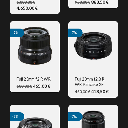
883,50 €
5.000,00 €
950,00 €
4.650,00 €
-7%
-7%
Fuji 23mm f2 R WR
Fuji 23mm f2.8 R
WR Pancake XF
465,00 €
500,00 €
VISTA RÁPIDA
VISTA RÁPIDA
418,50 €
450,00 €
-7%
-7%