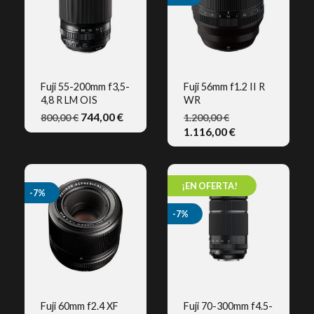
Fuji 55-200mm f3,5-
Fuji 56mm f1.2 II R
4,8 R LM OIS
WR
VISTA RÁPIDA
VISTA RÁPIDA
744,00 €
800,00 €
1.200,00 €
1.116,00 €
¡EN OFERTA!
-7%
-7%
Fuji 60mm f2.4 XF
Fuji 70-300mm f4.5-