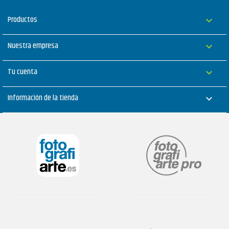
Productos

Nuestra empresa

Tu cuenta

Información de la tienda
keyboard_arrow_down