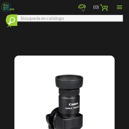

(0)
clear