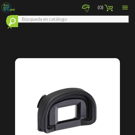

(0)
clear