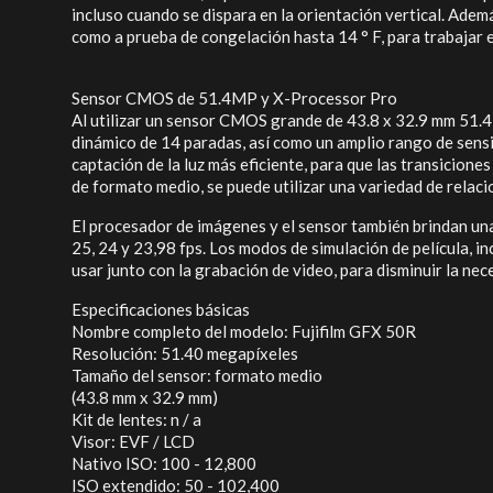
incluso cuando se dispara en la orientación vertical. Adem
como a prueba de congelación hasta 14 ° F, para trabajar e
Sensor CMOS de 51.4MP y X-Processor Pro
Al utilizar un sensor CMOS grande de 43.8 x 32.9 mm 51.4
dinámico de 14 paradas, así como un amplio rango de sen
captación de la luz más eficiente, para que las transicio
de formato medio, se puede utilizar una variedad de relacion
El procesador de imágenes y el sensor también brindan una 
25, 24 y 23,98 fps. Los modos de simulación de película, i
usar junto con la grabación de video, para disminuir la ne
Especificaciones básicas
Nombre completo del modelo: Fujifilm GFX 50R
Resolución: 51.40 megapíxeles
Tamaño del sensor: formato medio
(43.8 mm x 32.9 mm)
Kit de lentes: n / a
Visor: EVF / LCD
Nativo ISO: 100 - 12,800
ISO extendido: 50 - 102,400