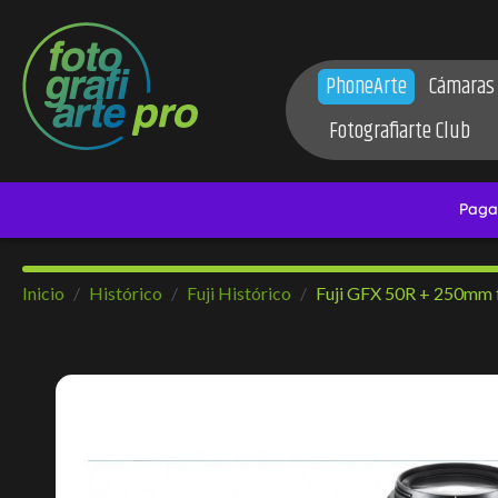
PhoneArte
Cámaras
Fotografiarte Club
Inicio
Histórico
Fuji Histórico
Fuji GFX 50R + 250mm