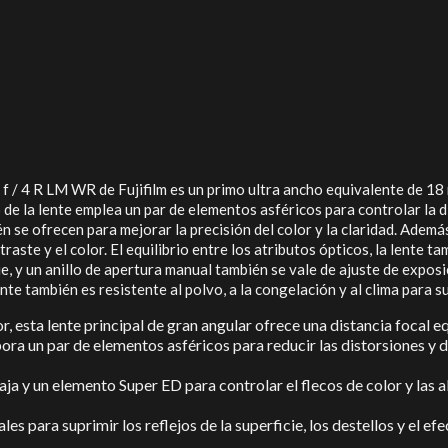
m f / 4 R LM WR de Fujifilm es un primo ultra ancho equivalente de 
eño de la lente emplea un par de elementos asféricos para controlar la
n se ofrecen para mejorar la precisión del color y la claridad. Ademá
traste y el color. El equilibrio entre los atributos ópticos, la lente 
e, y un anillo de apertura manual también se vale de ajuste de expos
e también es resistente al polvo, a la congelación y al clima para su
ior, esta lente principal de gran angular ofrece una distancia focal 
ora un par de elementos asféricos para reducir las distorsiones y 
a y un elemento Super ED para controlar el flecos de color y las 
s para suprimir los reflejos de la superficie, los destellos y el ef