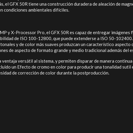
ás, el GFX 50R tiene una construcción duradera de aleación de magnes
n condiciones ambientales difíciles.
MP y X-Processor Pro, el GFX 50R es capaz de entregar imágenes fij
sibilidad de ISO 100-12800, que puede extenderse a ISO 50-102400. 
nes tonales y de color más suaves produzcan un característico aspect
es de aspecto de formato grande y medio tradicional además del estánda
ventaja versátil al sistema, y ​​permiten disparar de manera continu
ncluido un Efecto de cromo en color para producir una tonalidad suti
cesidad de corrección de color durante la postproducción.