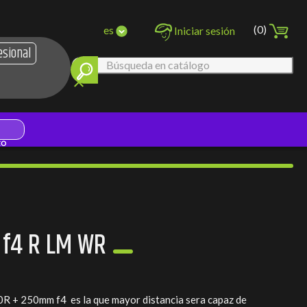
(0)
es
Iniciar sesión
esional
clear
 f4 R LM WR
50R + 250mm f4 es la que mayor distancia sera capaz de