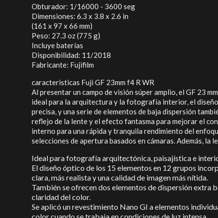
Obturador: 1/16000 - 3600 seg
Dimensiones: 6.3 x 3.8 x 2.6 in
(161 x 97 x 66 mm)
Peso: 27.3 oz (775 g)
Incluye baterías
Disponibilidad: 11/2018
Fabricante: Fujifilm
caracteristicas Fuji GF 23mm f4 R WR
Al presentar un campo de visión súper amplio, el GF 23 m
ideal para la arquitectura y la fotografía interior, el dis
precisa, y una serie de elementos de baja dispersión tambié
reflejo de la lente y el efecto fantasma para mejorar el con
interno para una rápida y tranquila rendimiento del enfoqu
selecciones de apertura basados en cámaras. Además, la lent
Ideal para fotografía arquitectónica, paisajística e inter
El diseño óptico de los 15 elementos en 12 grupos incorp
clara, más realista y una calidad de imagen más nítida.
También se ofrecen dos elementos de dispersión extra baj
claridad del color.
Se aplicó un revestimiento Nano GI a elementos individuale
color cuando se trabaja en condiciones de luz intensa.