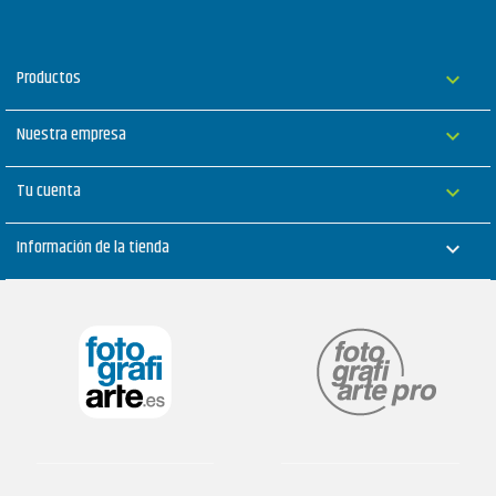
Productos

Nuestra empresa

Tu cuenta

Información de la tienda
keyboard_arrow_down