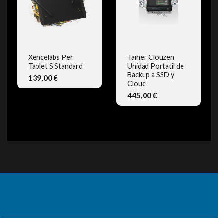
Xencelabs Pen
Tainer Clouzen
Tablet S Standard
Unidad Portatil de
VISTA RÁPIDA
VISTA RÁPIDA
Backup a SSD y
139,00 €
Cloud
445,00 €