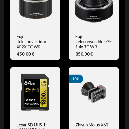
Fuji
Fuji
Teleconvertidor
Teleconvertidor GF
VISTA RÁPIDA
VISTA RÁPIDA
XF2X TC WR
1.4x TC WR
450,00 €
850,00 €
-10%
Lexar SD UHS-II
Zhiyun Molus X60