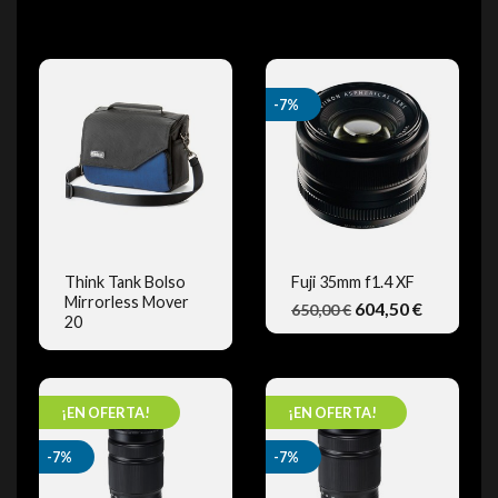
-7%
Think Tank Bolso
Fuji 35mm f1.4 XF
Mirrorless Mover
604,50 €
650,00 €
VISTA RÁPIDA
VISTA RÁPIDA
20
¡EN OFERTA!
¡EN OFERTA!
-7%
-7%