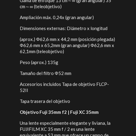
Gama de enfoque 13 cm～∞ (gran angular) 35
cm～∞ (teleobjetivo)
Ampliación máx. 0,24x (gran angular)
Dimensiones externas: Diámetro x longitud
(aprox.) Φ62,6 mm x 44,2 mm (posición plegada)
Φ62,6 mm x 65,2mm (gran angular) Φ62,6 mm x
62,1mm (teleobjetivo)
Peso (aprox.) 135g
Tamaño del filtro Φ52 mm
Accesorios incluidos Tapa de objetivo FLCP-
52II
Tapa trasera del objetivo
Objetivo Fuji 35mm f2 | Fuji XC 35mm
Una lente especialmente elegante y liviana, la
FUJIFILM XC 35 mm f / 2 es una lente
equivalente a 53 mm que ofrece un campo de