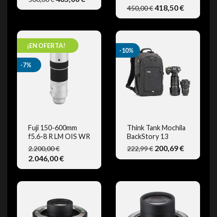
VISTA RÁPIDA
VISTA RÁPIDA
418,50 €
450,00 €
¡EN OFERTA!
-10%
-7%
Fuji 150-600mm
Think Tank Mochila
f5.6-8 R LM OIS WR
BackStory 13
VISTA RÁPIDA
VISTA RÁPIDA
200,69 €
2.200,00 €
222,99 €
2.046,00 €