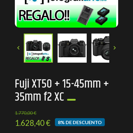


Fuji XT50 + 15-45mm +
35mm f2 XC
1.770,00 €
1.628,40 €
8% DE DESCUENTO