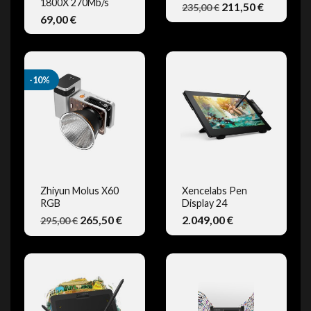
1800X 270Mb/s
211,50 €
235,00 €
VISTA RÁPIDA
VISTA RÁPIDA
69,00 €
-10%
Zhiyun Molus X60
Xencelabs Pen
RGB
Display 24
VISTA RÁPIDA
VISTA RÁPIDA
265,50 €
2.049,00 €
295,00 €