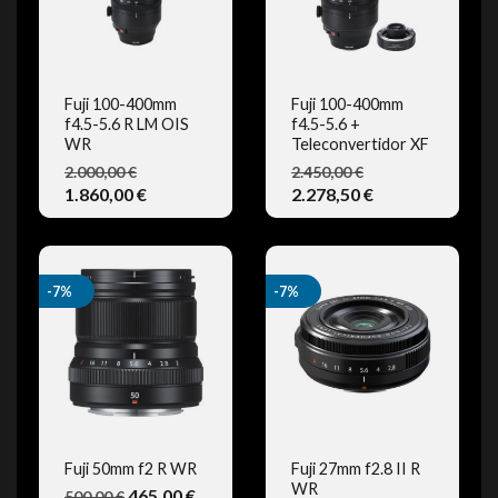
Fuji 100-400mm
Fuji 100-400mm
f4.5-5.6 R LM OIS
f4.5-5.6 +
VISTA RÁPIDA
VISTA RÁPIDA
WR
Teleconvertidor XF
2.000,00 €
2.450,00 €
1.860,00 €
2.278,50 €
-7%
-7%
Fuji 50mm f2 R WR
Fuji 27mm f2.8 II R
WR
465,00 €
500,00 €