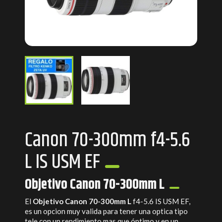
Canon 70-300mm f4-5.6
L IS USM EF
Objetivo Canon 70-300mm L
El
Objetivo
Canon 70-300mm L
f4-5.6 IS USM EF,
es un opcion muy valida para tener una optica tipo
tele con un rendimiento mas que óptimo y en un