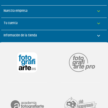
Nuestra empresa

Tu cuenta

Información de la tienda
keyboard_arrow_down