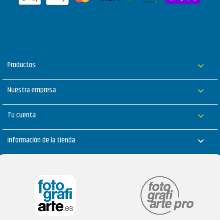
Productos

Nuestra empresa

Tu cuenta

Información de la tienda
keyboard_arrow_down