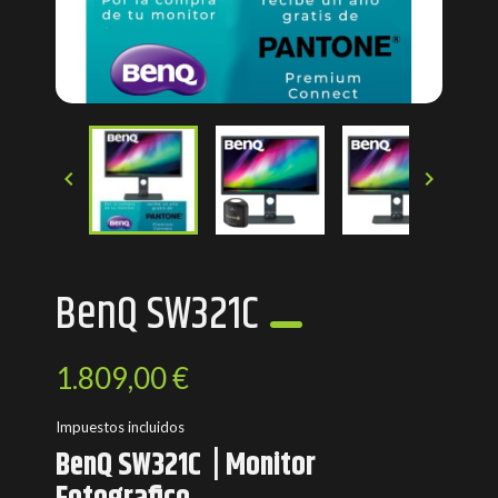


BenQ SW321C
1.809,00 €
Impuestos incluidos
BenQ SW321C | Monit
or