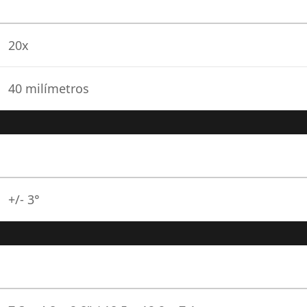
20x
40 milímetros
+/- 3°