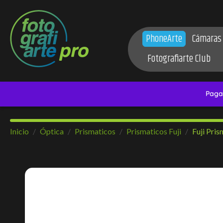
PhoneArte
Cámaras
Fotografiarte Club
Inicio
Óptica
Prismaticos
Prismaticos Fuji
Fuji Pri