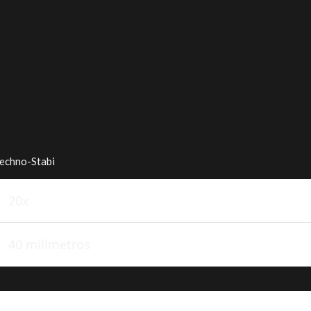
Techno-Stabi
20x
40 milímetros