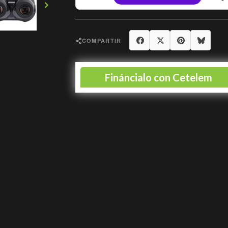

Compartir
Tuitear
Pinter
COMPARTIR