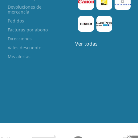
Devoluciones de
mercancía
Pedidos
Facturas por abono
Direcciones
Ver todas
Vales descuento
Mis alertas