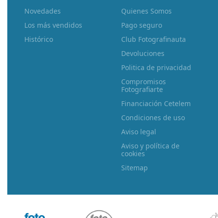
Novedades
Quienes Somos
Los más vendidos
Pago seguro
Histórico
Club Fotografinauta
Devoluciones
Politica de privacidad
Compromisos
Fotografiarte
Financiación Cetelem
Condiciones de uso
Aviso legal
Aviso y política de
cookies
Sitemap