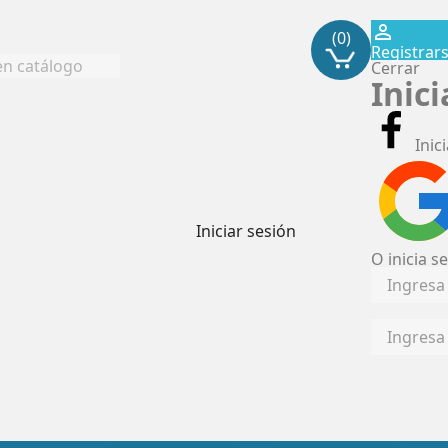
perm_identity
(0)
Registrar
Cerrar
Inic
Inic
Iniciar sesión
O inicia s