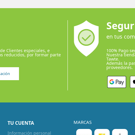
Segur
en tus com
 de Clientes especiales, e
100% Pago se
s reducidos, por formar parte
Nuestra tiend
Tawte.
Además la pas
proveedores.
ación
MARCAS
TU CUENTA
Información personal