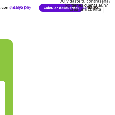
¿Olvidaste tu contraseña?
¿No tienes cuenta aún?
Crea una cuenta
est
Bluesky