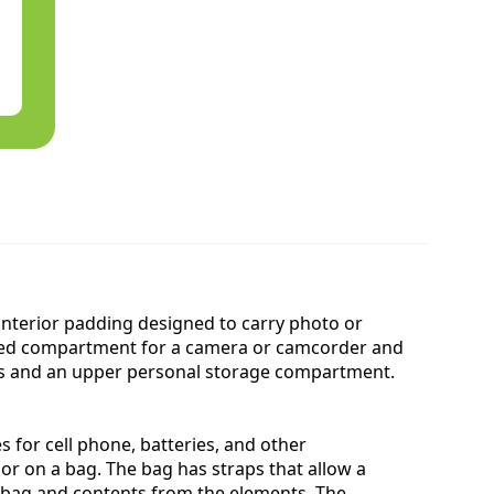
nterior padding designed to carry photo or
added compartment for a camera or camcorder and
es and an upper personal storage compartment.
 for cell phone, batteries, and other
 or on a bag. The bag has straps that allow a
he bag and contents from the elements. The