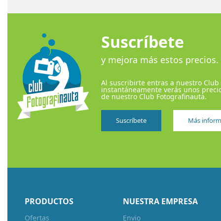
Suscríbete
y mejora más estos precios.
Al suscribirte entras a nuestro Club
instantáneamente verás unos precio
de nuestro Club Fotografinauta.
Suscríbete
Más inform
PRODUCTOS
NUESTRA EMPRESA
Ofertas
Envio