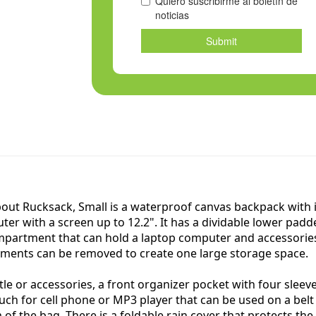
t Rucksack, Small is a waterproof canvas backpack with i
ter with a screen up to 12.2". It has a dividable lower p
ompartment that can hold a laptop computer and accessori
ments can be removed to create one large storage space.
e or accessories, a front organizer pocket with four sleeves
uch for cell phone or MP3 player that can be used on a belt
m of the bag. There is a foldable rain cover that protects t