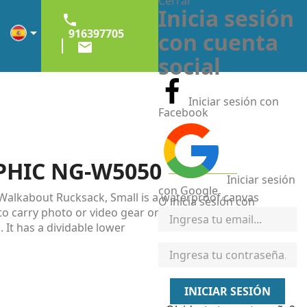
Cerrar
Inicia sesión


916397705
con cuenta

social
Iniciar sesión con
Facebook
HIC NG-W5050
Iniciar sesión
con Google
alkabout Rucksack, Small is a waterproof canvas
O inicia sesión con
o carry photo or video gear or personal items and a
 It has a dividable lower
INICIAR SESIÓN