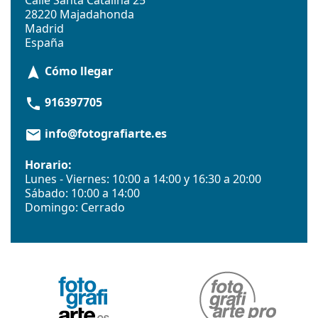
Calle Santa Catalina 25
28220 Majadahonda
Madrid
España
Cómo llegar
navigation
916397705
phone
info@fotografiarte.es
email
Horario:
Lunes - Viernes: 10:00 a 14:00 y 16:30 a 20:00
Sábado: 10:00 a 14:00
Domingo: Cerrado