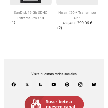
SanDisk 16 Gb SDHC
Nissin I60 + Transmisor
Extreme Pro C10
Air 1
(1)
Precio
Precio
399,06 €
469,48 €
(2)
base
Visita nuestras redes sociales
Facebook
Twitter
Rss
YouTube
Pinterest
Instagram
Bluesky