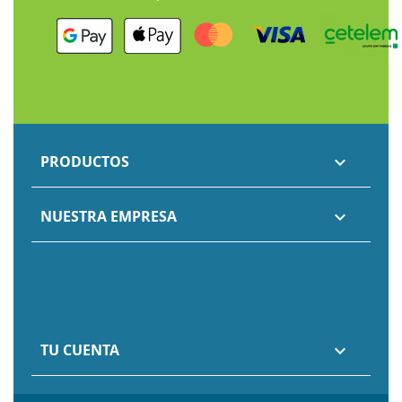
PRODUCTOS

NUESTRA EMPRESA

TU CUENTA
