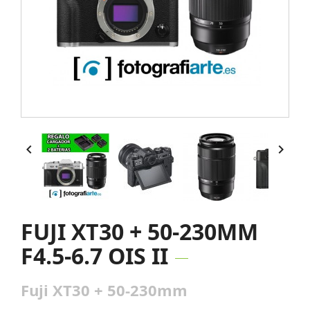


FUJI XT30 + 50-230MM
F4.5-6.7 OIS II
Fuji XT30 + 50-230mm