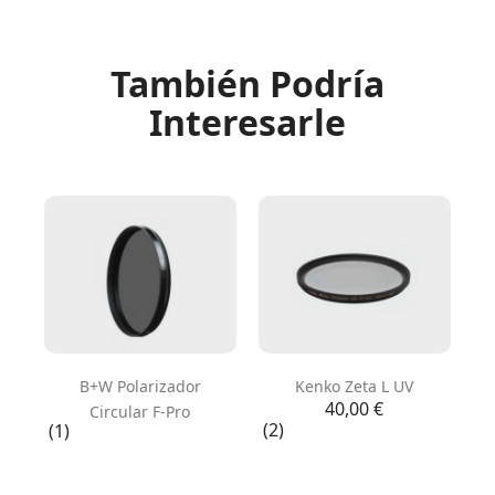
También Podría
Interesarle
B+W Polarizador
Kenko Zeta L UV
Precio
40,00 €
Circular F-Pro
(2)
(1)