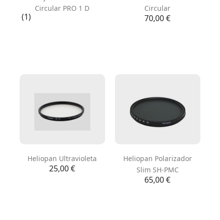
Circular PRO 1 D
Circular
(1)
Precio
70,00 €
Heliopan Ultravioleta
Heliopan Polarizador
Precio
25,00 €
Slim SH-PMC
Precio
65,00 €