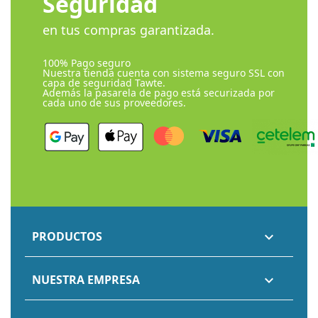
Seguridad
en tus compras garantizada.
100% Pago seguro
Nuestra tienda cuenta con sistema seguro SSL con
capa de seguridad Tawte.
Además la pasarela de pago está securizada por
cada uno de sus proveedores.
PRODUCTOS

NUESTRA EMPRESA
